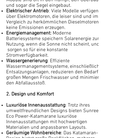
Module sind oft in den Rumpf, den Überbau
und sogar die Segel eingebaut.
Elektrischer Antrieb
: Viele Modelle verfügen
über Elektromotoren, die leiser sind und im
Vergleich zu herkömmlichen Dieselmotoren
keine Emissionen erzeugen.
Energiemanagement:
Moderne
Batteriesysteme speichern Solarenergie zur
Nutzung, wenn die Sonne nicht scheint, und
sorgen so für eine konstante
Stromverfügbarkeit.
Wassergenerierung
: Effiziente
Wassermanagementsysteme, einschließlich
Entsalzungsanlagen, reduzieren den Bedarf an
großen Mengen Frischwasser und minimieren
den Abfallausstoß.
2. Design und Komfort
Luxuriöse Innenausstattung
: Trotz ihres
umweltfreundlichen Designs bieten Sunreef
Eco Power-Katamarane luxuriöse
Innenausstattungen mit hochwertigen
Materialien und anpassbaren Layouts.
Geräumige Wohnbereiche
: Das Katamaran-