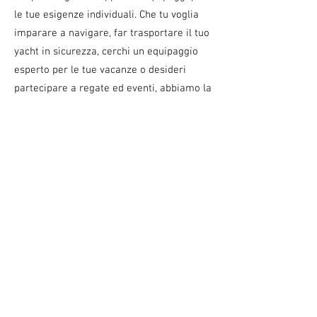
le tue esigenze individuali. Che tu voglia
imparare a navigare, far trasportare il tuo
yacht in sicurezza, cerchi un equipaggio
esperto per le tue vacanze o desideri
partecipare a regate ed eventi, abbiamo la
soluzione giusta per te. I nostri skipper e
membri dell'equipaggio professionisti e
qualificati sono sempre a tua disposizione
per rendere la tua esperienza di
navigazione sicura e indimenticabile.