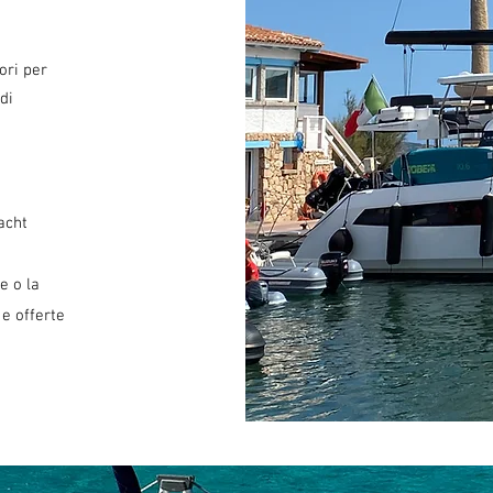
ori per
di
acht
u
e o la
 e offerte