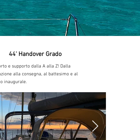
44' Handover Grado
rto e supporto dalla A alla Z! Dalla
uzione alla consegna, al battesimo e al
io inaugurale.