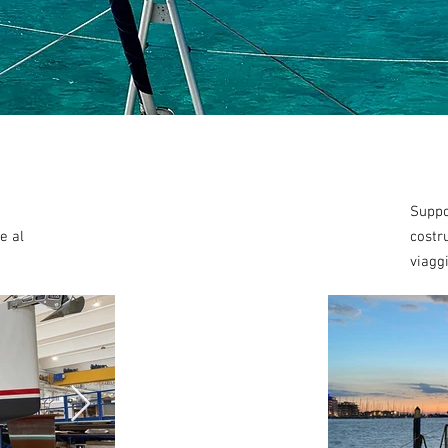
a
Suppo
e al
costr
viagg