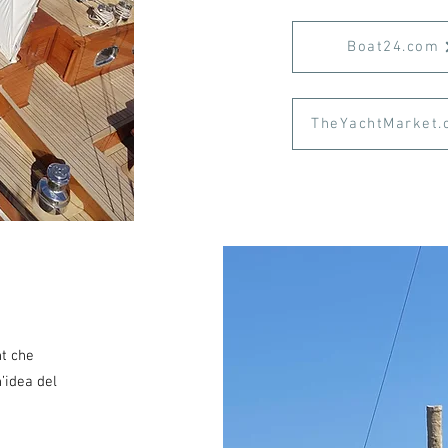
Boat24.com
TheYachtMarket.
t che
n’idea del