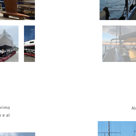
 primo
Al
o e al