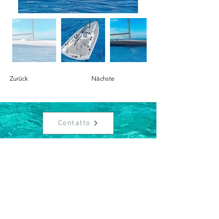
Zurück
Nächste
Contatto
Contatto
info@sailingcorner.ch