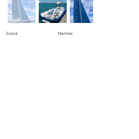
Zurück
Nächste
Contatto
Contatto
info@sailingcorner.ch
+41 (0)76 340 90 76