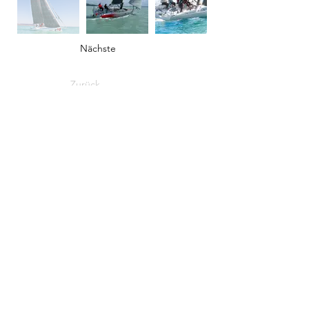
Nächste
Zurück
Kontakt
Kontakt
info@sailingcorner.ch
+41 (0)76 340 90 76