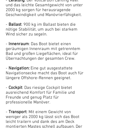
-
Leistung
: Der vollcarbon Canting Keel
und das leichte Gesamtgewicht von unter
2000 kg sorgen für herausragende
Geschwindigkeit und Manövrierfähigkeit.
-
Ballast
: 900 kg im Ballast bieten die
nötige Stabilität, um auch bei starkem
Wind sicher zu segeln.
-
Innenraum
: Das Boot bietet einen
geräumigen Innenraum mit getrenntem
Bad und großen Liegeflächen, ideal für
Übernachtungen der gesamten Crew.
-
Navigation:
Eine gut ausgestattete
Navigationsecke macht das Boot auch für
längere Offshore-Rennen geeignet.
-
Cockpit
: Das riesige Cockpit bietet
ausreichend Komfort für Familie und
Freunde und genug Platz für
professionelle Manöver.
-
Transport
: Mit einem Gewicht von
weniger als 2000 kg lässt sich das Boot
leicht trailern und dank des am Deck
montierten Mastes schnell aufbauen. Der