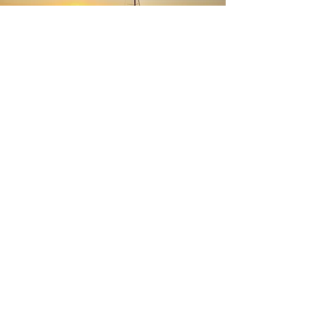
ÜBER SAILINGCORNER
Global vernetzt und lokal verankert.
Button
Kontakt
info@sailingcorner.ch
+41 (0)76 340 90 76